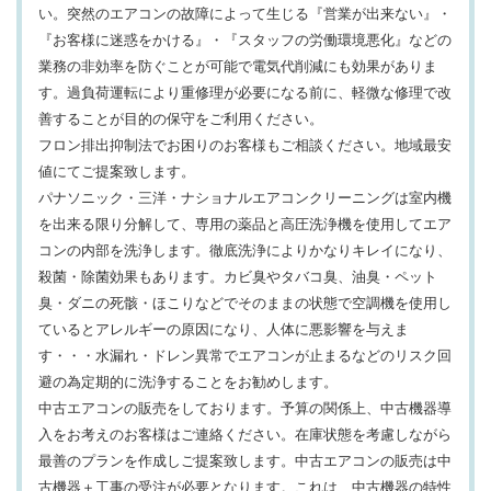
い。突然のエアコンの故障によって生じる『営業が出来ない』・
『お客様に迷惑をかける』・『スタッフの労働環境悪化』などの
業務の非効率を防ぐことが可能で電気代削減にも効果がありま
す。過負荷運転により重修理が必要になる前に、軽微な修理で改
善することが目的の保守をご利用ください。
フロン排出抑制法でお困りのお客様もご相談ください。地域最安
値にてご提案致します。
パナソニック・三洋・ナショナルエアコンクリーニングは室内機
を出来る限り分解して、専用の薬品と高圧洗浄機を使用してエア
コンの内部を洗浄します。徹底洗浄によりかなりキレイになり、
殺菌・除菌効果もあります。カビ臭やタバコ臭、油臭・ペット
臭・ダニの死骸・ほこりなどでそのままの状態で空調機を使用し
ているとアレルギーの原因になり、人体に悪影響を与えま
す・・・水漏れ・ドレン異常でエアコンが止まるなどのリスク回
避の為定期的に洗浄することをお勧めします。
中古エアコンの販売をしております。予算の関係上、中古機器導
入をお考えのお客様はご連絡ください。在庫状態を考慮しながら
最善のプランを作成しご提案致します。中古エアコンの販売は中
古機器＋工事の受注が必要となります。これは、中古機器の特性