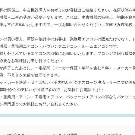
算の関係上、中古機器導入をお考えのお客様はご連絡ください。在庫状態を
機器＋工事の受注が必要となります。これは、中古機器の特性上、初期不良
庫は常に変動いたしますので、一度お問い合わせください。在庫状況確認後
ンの買い替え、新設を検討中のお客様！業務用エアコンの販売だけでなく、
機器・業務用エアコン・ハウジングエアコン・ルームエアコンです。
取り外されているエアコンの回収にお伺いいたします。フロンガス回収破壊
必要なお客様はお申し付けください。
が終了したあとに、一定期間（メーカー保証１年間を含む５年）、メーカー
障、不具合を無償で修理できます。
ットカード決済・２４回払い・分割払いビジネスローン決済・リース契約等
000円からの支払いが可能ですので、お気軽にお電話下さい。
・産業用エアコン・工場用エアコン・パッケージエアコンの事ならパナソニッ
ン専門店までお気軽にお問い合わせください。