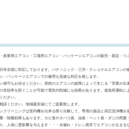
・産業用エアコン・工場用エアコン・パッケージエアコンの販売・新設・リ
日本全国に対応しております。パナソニック・三洋・ナショナルエアコンの
ン・パッケージエアコンでの修理も迅速な対応を致します。
ン保守もお任せください。突然のエアコンの故障によって生じる『営業が出
の非効率を防ぐことが可能で電気代削減にも効果があります。過負荷運転に
ください。
相談ください。地域最安値にてご提案致します。
ンクリーニングは室内機を出来る限り分解して、専用の薬品と高圧洗浄機を
菌・除菌効果もあります。カビ臭やタバコ臭、油臭・ペット臭・ダニの死骸
り、人体に悪影響を与えます・・・水漏れ・ドレン異常でエアコンが止まる