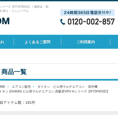
 Hシリーズ【RTSP850D】｜補助金・助
れ替え・リニューアル
流れ
よくあるご質問
ご利用案内
商品一覧
OME
エアコン販売
ダイキン ビル用マルチエアコン 室外機
イキン (DAIKIN) ビル用マルチエアコン 高暖房VRV Hシリーズ【RTSP850D】
録アイテム数：181件