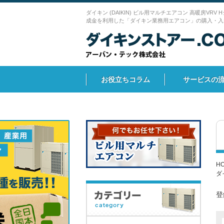
ダイキン (DAIKIN) ビル用マルチエアコン 高暖房VRV
成金を利用した「ダイキン業務用エアコン」の購入・入
お役立ちコラム
サービスの
H
ダ
登