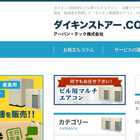
ダイキン (DAIKIN) ビル用マルチエアコン 冷暖フリーV
助金・助成金を利用した「ダイキン業務用エアコン」の
お役立ちコラム
サービスの
H
ダ
登