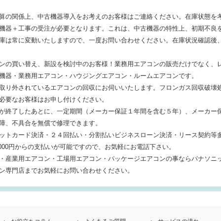
算の関係上、中古機器導入をお考えのお客様はご連絡ください。在庫状態を
機器＋工事の受注が必要となります。これは、中古機器の特性上、初期不良
庫は常に変動いたしますので、一度お問い合わせください。在庫状況確認後
ンの買い替え、新設を検討中のお客様！業務用エアコンの販売だけでなく、
機器・業務用エアコン・ハウジングエアコン・ルームエアコンです。
取り外されているエアコンの回収にお伺いいたします。フロンガス回収破壊
必要なお客様はお申し付けください。
が終了したあとに、一定期間（メーカー保証１年間を含む５年）、メーカー
障、不具合を無償で修理できます。
ットカード決済・２４回払い・分割払いビジネスローン決済・リース契約等
000円からの支払いが可能ですので、お気軽にお電話下さい。
・産業用エアコン・工場用エアコン・パッケージエアコンの事ならパナソニッ
ン専門店までお気軽にお問い合わせください。