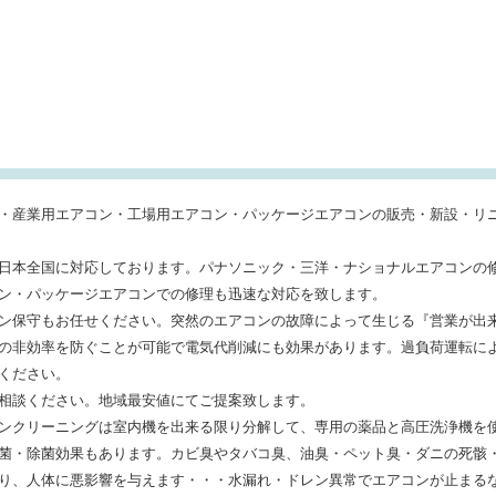
・産業用エアコン・工場用エアコン・パッケージエアコンの販売・新設・リ
日本全国に対応しております。パナソニック・三洋・ナショナルエアコンの
ン・パッケージエアコンでの修理も迅速な対応を致します。
ン保守もお任せください。突然のエアコンの故障によって生じる『営業が出
の非効率を防ぐことが可能で電気代削減にも効果があります。過負荷運転に
ください。
相談ください。地域最安値にてご提案致します。
ンクリーニングは室内機を出来る限り分解して、専用の薬品と高圧洗浄機を
菌・除菌効果もあります。カビ臭やタバコ臭、油臭・ペット臭・ダニの死骸
り、人体に悪影響を与えます・・・水漏れ・ドレン異常でエアコンが止まる