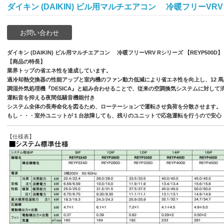
ダイキン (DAIKIN) ビル用マルチエアコン 冷暖フリーVRV 
お問い合わせ
ダイキン (DAIKIN) ビル用マルチエアコン 冷暖フリーVRV Rシリーズ 【REYP500D】
【商品の特長】
業界トップの省エネ性を達成しています。
過冷却熱交換器の性能アップと室内機のファン動力低減により省エネ性を向上し、12 馬力で
調湿外気処理機『DESICA』と組み合わせることで、従来の空調換気システムに対して
運転音を抑える夜間低騒音機能付き
システム全体の長寿命化を図るため、ローテーションで運転させ負荷を分散させます。
もし・・・室外ユニットが１台故障しても、残りのユニットで応急運転を行うので安心
【仕様表】