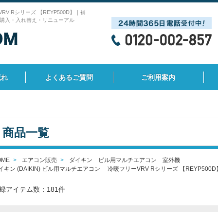
RV Rシリーズ 【REYP500D】｜補
購入・入れ替え・リニューアル
流れ
よくあるご質問
ご利用案内
商品一覧
OME
エアコン販売
ダイキン ビル用マルチエアコン 室外機
イキン (DAIKIN) ビル用マルチエアコン 冷暖フリーVRV Rシリーズ 【REYP500D
録アイテム数：181件