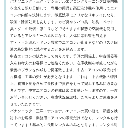
パナソニック・三洋・ナショナルエアコンクリーニングは室内機
を出来る限り分解して、専用の薬品と高圧洗浄機を使用してエア
コンの内部を洗浄します。徹底洗浄によりかなりキレイになり、
殺菌・除菌効果もあります。カビ臭やタバコ臭、油臭・ペット
臭・ダニの死骸・ほこりなどでそのままの状態で空調機を使用し
ているとアレルギーの原因になり、人体に悪影響を与えま
す・・・水漏れ・ドレン異常でエアコンが止まるなどのリスク回
避の為定期的に洗浄することをお勧めします。
中古エアコンの販売をしております。予算の関係上、中古機器導
入をお考えのお客様はご連絡ください。在庫状態を考慮しながら
最善のプランを作成しご提案致します。中古エアコンの販売は中
古機器＋工事の受注が必要となります。これは、中古機器の特性
上、初期不良を含めて最後まで責任をもって完工する為に必要な
考えです。中古エアコンの在庫は常に変動いたしますので、一度
お問い合わせください。在庫状況確認後、こちらよりご連絡をさ
せていただきます。
パナソニック・三洋・ナショナルエアコンの買い替え、新設を検
討中のお客様！業務用エアコンの販売だけでなく、レンタルも行
っています！基本的に長期レンタルのみとなります。レンタル対