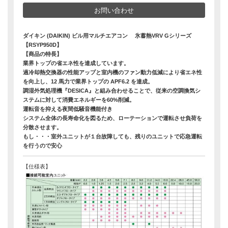
お問い合わせ
ダイキン (DAIKIN) ビル用マルチエアコン 氷蓄熱VRV Gシリーズ
【RSYP950D】
【商品の特長】
業界トップの省エネ性を達成しています。
過冷却熱交換器の性能アップと室内機のファン動力低減により省エネ性
を向上し、12 馬力で業界トップの APF6.2 を達成。
調湿外気処理機『DESICA』と組み合わせることで、従来の空調換気シ
ステムに対して消費エネルギーを60%削減。
運転音を抑える夜間低騒音機能付き
システム全体の長寿命化を図るため、ローテーションで運転させ負荷を
分散させます。
もし・・・室外ユニットが１台故障しても、残りのユニットで応急運転
を行うので安心
【仕様表】