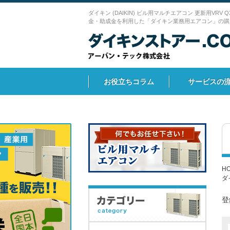
ダイキン (DAIKIN) ビル用マルチエアコン 更新用VRV 
金・助成金を利用した「ダイキン業務用エアコン」の購
お役立ちコラム
サービスの
H
ダ
登