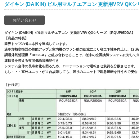
ダイキン (DAIKIN) ビル用マルチエアコン 更新用VRV QXシ
お問い合わせ
ダイキン (DAIKIN) ビル用マルチエアコン 更新用VRV QXシリーズ 【RQUP950DA】
【商品の特長】
業界トップの省エネ性を達成しています。
過冷却熱交換器の性能アップと室内機のファン動力低減により省エネ性を向上し、12 馬力で
調湿外気処理機『DESICA』と組み合わせることで、従来の空調換気システムに対して
運転音を抑える夜間低騒音機能付き
システム全体の長寿命化を図るため、ローテーションで運転させ負荷を分散させます。
もし・・・室外ユニットが１台故障しても、残りのユニットで応急運転を行うので安心
【仕様表】