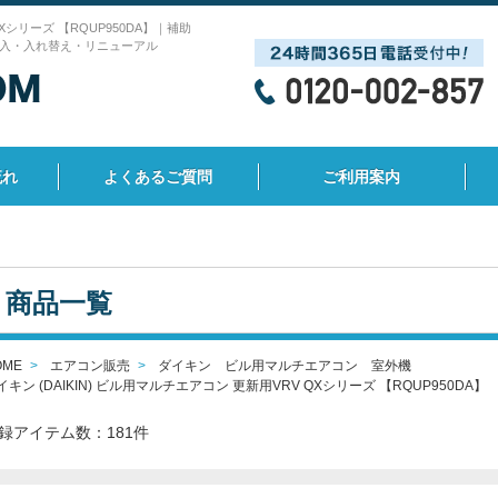
QXシリーズ 【RQUP950DA】｜補助
入・入れ替え・リニューアル
流れ
よくあるご質問
ご利用案内
商品一覧
OME
エアコン販売
ダイキン ビル用マルチエアコン 室外機
イキン (DAIKIN) ビル用マルチエアコン 更新用VRV QXシリーズ 【RQUP950DA】
録アイテム数：181件