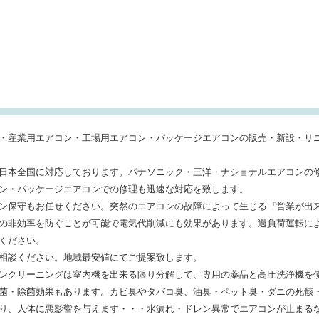
・産業用エアコン・工場用エアコン・パッケージエアコンの販売・新設・リ
日本全国に対応しております。パナソニック・三洋・ナショナルエアコンの
ン・パッケージエアコンでの修理も迅速な対応を致します。
ン保守もお任せください。突然のエアコンの故障によって生じる『営業が出
の非効率を防ぐことが可能で電気代削減にも効果があります。過負荷運転に
ください。
相談ください。地域最安値にてご提案致します。
ンクリーニングは室内機を出来る限り分解して、専用の薬品と高圧洗浄機を
菌・除菌効果もあります。カビ臭やタバコ臭、油臭・ペット臭・ダニの死骸
り、人体に悪影響を与えます・・・水漏れ・ドレン異常でエアコンが止まる