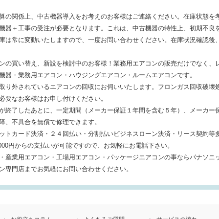
算の関係上、中古機器導入をお考えのお客様はご連絡ください。在庫状態を
機器＋工事の受注が必要となります。これは、中古機器の特性上、初期不良
庫は常に変動いたしますので、一度お問い合わせください。在庫状況確認後
ンの買い替え、新設を検討中のお客様！業務用エアコンの販売だけでなく、
機器・業務用エアコン・ハウジングエアコン・ルームエアコンです。
取り外されているエアコンの回収にお伺いいたします。フロンガス回収破壊
必要なお客様はお申し付けください。
が終了したあとに、一定期間（メーカー保証１年間を含む５年）、メーカー
障、不具合を無償で修理できます。
ットカード決済・２４回払い・分割払いビジネスローン決済・リース契約等
000円からの支払いが可能ですので、お気軽にお電話下さい。
・産業用エアコン・工場用エアコン・パッケージエアコンの事ならパナソニッ
ン専門店までお気軽にお問い合わせください。