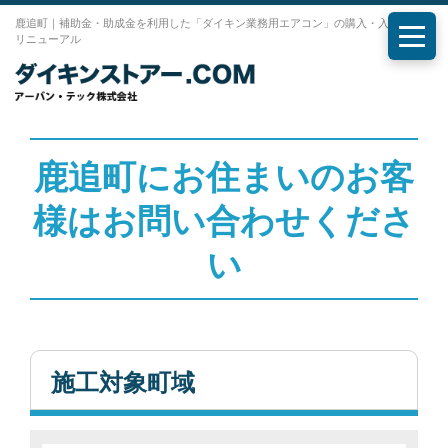
鹿追町｜補助金・助成金を利用した「ダイキン業務用エアコン」の購入・入れ替え・
リニューアル
メニ
鹿追町にお住まいのお客
様はお問い合わせくださ
い
施工対象町域