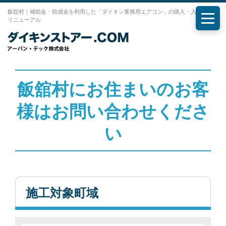
飯舘村｜補助金・助成金を利用した「ダイキン業務用エアコン」の購入・入れ替え・
リニューアル
メニ
飯舘村にお住まいのお客
様はお問い合わせくださ
い
施工対象町域