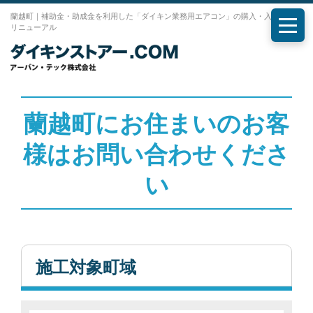
蘭越町｜補助金・助成金を利用した「ダイキン業務用エアコン」の購入・入れ替え・
リニューアル
メニ
蘭越町にお住まいのお客
様はお問い合わせくださ
い
施工対象町域