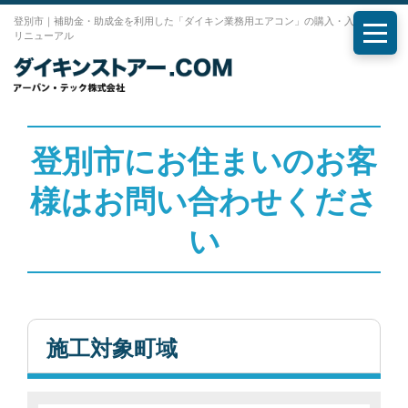
登別市｜補助金・助成金を利用した「ダイキン業務用エアコン」の購入・入れ替え・
リニューアル
メニ
登別市にお住まいのお客
様はお問い合わせくださ
い
施工対象町域