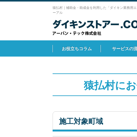
猿払村｜補助金・助成金を利用した「ダイキン業務用エ
ーアル
お役立ちコラム
サービスの
猿払村にお
施工対象町域