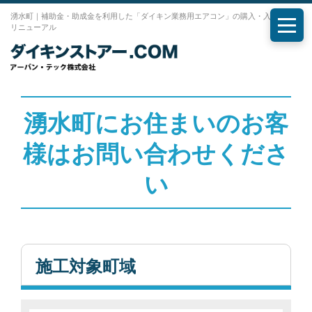
湧水町｜補助金・助成金を利用した「ダイキン業務用エアコン」の購入・入れ替え・
リニューアル
メニ
湧水町にお住まいのお客
様はお問い合わせくださ
い
施工対象町域