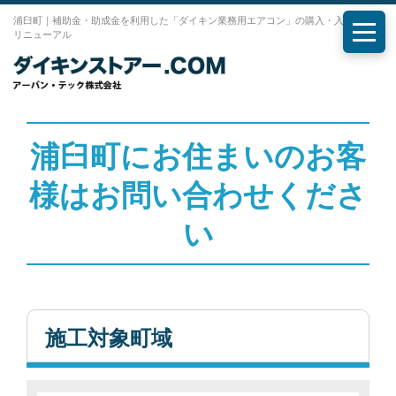
浦臼町｜補助金・助成金を利用した「ダイキン業務用エアコン」の購入・入れ替え・
リニューアル
メニ
浦臼町にお住まいのお客
様はお問い合わせくださ
い
施工対象町域