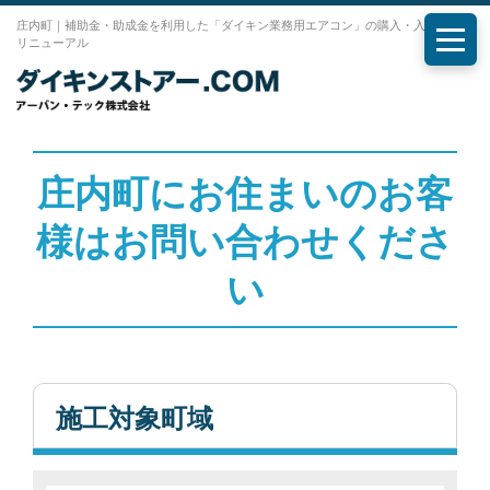
庄内町｜補助金・助成金を利用した「ダイキン業務用エアコン」の購入・入れ替え・
リニューアル
メニ
庄内町にお住まいのお客
様はお問い合わせくださ
い
施工対象町域