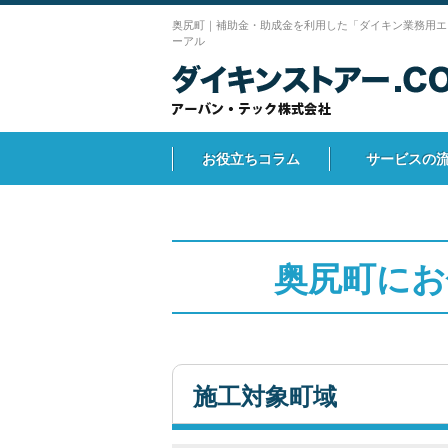
奥尻町｜補助金・助成金を利用した「ダイキン業務用エ
ーアル
お役立ちコラム
サービスの
奥尻町にお
施工対象町域