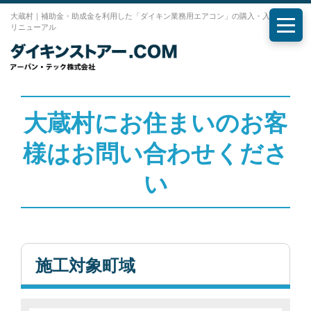
大蔵村｜補助金・助成金を利用した「ダイキン業務用エアコン」の購入・入れ替え・
リニューアル
メニ
大蔵村にお住まいのお客
様はお問い合わせくださ
い
施工対象町域