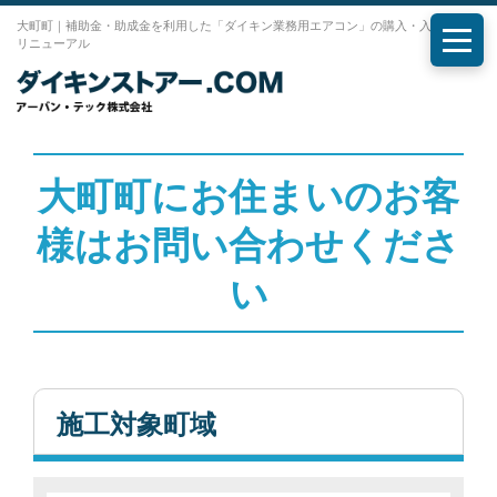
大町町｜補助金・助成金を利用した「ダイキン業務用エアコン」の購入・入れ替え・
リニューアル
メニ
大町町にお住まいのお客
様はお問い合わせくださ
い
施工対象町域