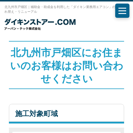
北九州市戸畑区｜補助金・助成金を利用した「ダイキン業務用エアコン」の購入・入
れ替え・リニューアル
メニ
北九州市戸畑区にお住ま
いのお客様はお問い合わ
せください
施工対象町域