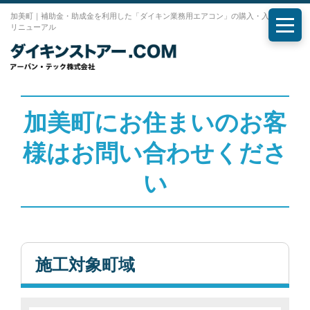
加美町｜補助金・助成金を利用した「ダイキン業務用エアコン」の購入・入れ替え・
リニューアル
メニ
加美町にお住まいのお客
様はお問い合わせくださ
い
施工対象町域