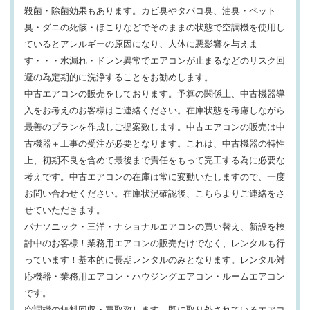
殺菌・除菌効果もあります。カビ臭やタバコ臭、油臭・ペット
臭・ダニの死骸・ほこりなどでそのままの状態で空調機を使用し
ているとアレルギーの原因になり、人体に悪影響を与えま
す・・・水漏れ・ドレン異常でエアコンが止まるなどのリスク回
避の為定期的に洗浄することをお勧めします。
中古エアコンの販売をしております。予算の関係上、中古機器導
入をお考えのお客様はご連絡ください。在庫状態を考慮しながら
最善のプランを作成しご提案致します。中古エアコンの販売は中
古機器＋工事の受注が必要となります。これは、中古機器の特性
上、初期不良を含めて最後まで責任をもって完工する為に必要な
考えです。中古エアコンの在庫は常に変動いたしますので、一度
お問い合わせください。在庫状況確認後、こちらよりご連絡をさ
せていただきます。
パナソニック・三洋・ナショナルエアコンの買い替え、新設を検
討中のお客様！業務用エアコンの販売だけでなく、レンタルも行
っています！基本的に長期レンタルのみとなります。レンタル対
応機器・業務用エアコン・ハウジングエアコン・ルームエアコン
です。
空調機の無料回収・買取致します。既に取り外されているエアコ