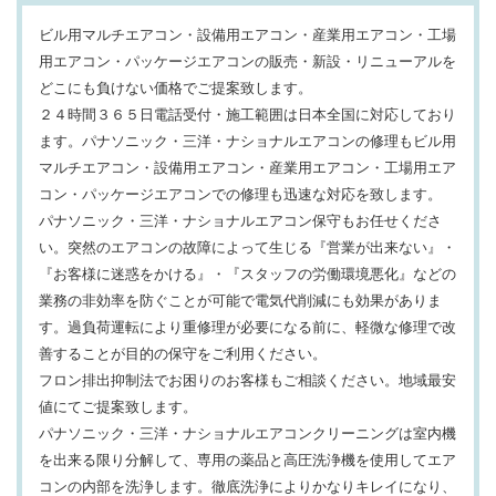
ビル用マルチエアコン・設備用エアコン・産業用エアコン・工場
用エアコン・パッケージエアコンの販売・新設・リニューアルを
どこにも負けない価格でご提案致します。
２４時間３６５日電話受付・施工範囲は日本全国に対応しており
ます。パナソニック・三洋・ナショナルエアコンの修理もビル用
マルチエアコン・設備用エアコン・産業用エアコン・工場用エア
コン・パッケージエアコンでの修理も迅速な対応を致します。
パナソニック・三洋・ナショナルエアコン保守もお任せくださ
い。突然のエアコンの故障によって生じる『営業が出来ない』・
『お客様に迷惑をかける』・『スタッフの労働環境悪化』などの
業務の非効率を防ぐことが可能で電気代削減にも効果がありま
す。過負荷運転により重修理が必要になる前に、軽微な修理で改
善することが目的の保守をご利用ください。
フロン排出抑制法でお困りのお客様もご相談ください。地域最安
値にてご提案致します。
パナソニック・三洋・ナショナルエアコンクリーニングは室内機
を出来る限り分解して、専用の薬品と高圧洗浄機を使用してエア
コンの内部を洗浄します。徹底洗浄によりかなりキレイになり、