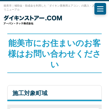
能美市｜補助金・助成金を利用した「ダイキン業務用エアコン」の購入・入れ替え・
リニューアル
メニ
能美市にお住まいのお客
様はお問い合わせくださ
い
施工対象町域