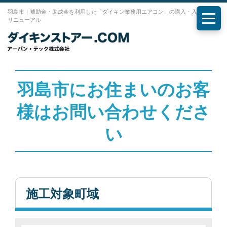
羽島市｜補助金・助成金を利用した「ダイキン業務用エアコン」の購入・入れ替え・
リニューアル
メニ
羽島市にお住まいのお客
様はお問い合わせくださ
い
施工対象町域