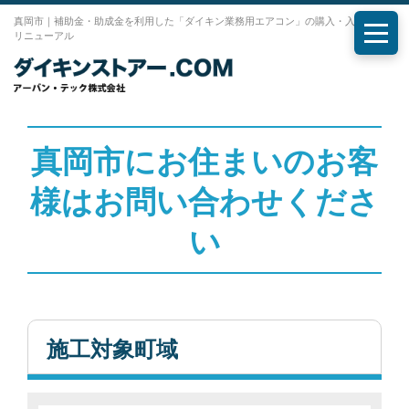
真岡市｜補助金・助成金を利用した「ダイキン業務用エアコン」の購入・入れ替え・
リニューアル
メニ
真岡市にお住まいのお客
様はお問い合わせくださ
い
施工対象町域