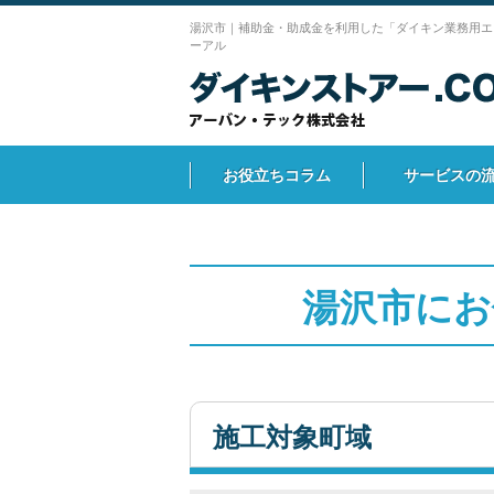
湯沢市｜補助金・助成金を利用した「ダイキン業務用エ
ーアル
お役立ちコラム
サービスの
湯沢市にお
施工対象町域