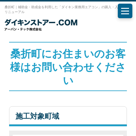
桑折町｜補助金・助成金を利用した「ダイキン業務用エアコン」の購入・入れ替え・
リニューアル
メニ
桑折町にお住まいのお客
様はお問い合わせくださ
い
施工対象町域