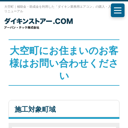
大空町｜補助金・助成金を利用した「ダイキン業務用エアコン」の購入・入れ替え・
リニューアル
メニ
大空町にお住まいのお客
様はお問い合わせくださ
い
施工対象町域