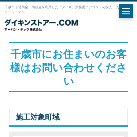
千歳市｜補助金・助成金を利用した「ダイキン業務用エアコン」の購入・入れ替え・
リニューアル
メニ
千歳市にお住まいのお客
様はお問い合わせくださ
い
施工対象町域