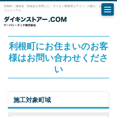
利根町｜補助金・助成金を利用した「ダイキン業務用エアコン」の購入・入れ替え・
リニューアル
メニ
利根町にお住まいのお客
様はお問い合わせくださ
い
施工対象町域