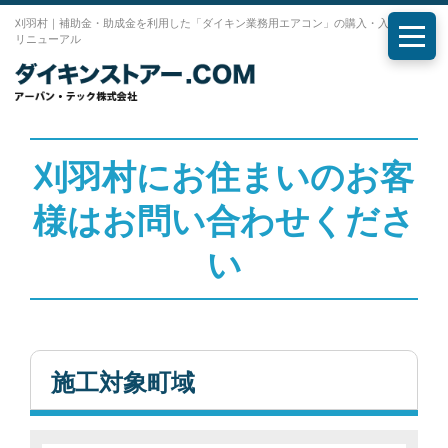
刈羽村｜補助金・助成金を利用した「ダイキン業務用エアコン」の購入・入れ替え・
リニューアル
メニ
刈羽村にお住まいのお客
様はお問い合わせくださ
い
施工対象町域