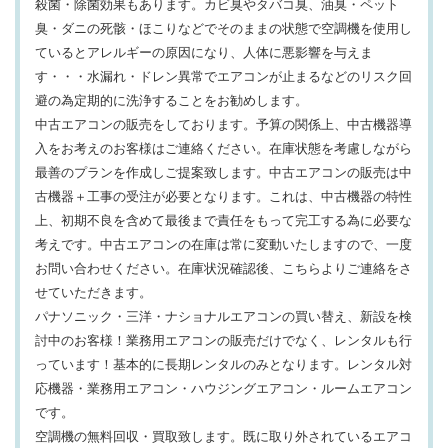
殺菌・除菌効果もあります。カビ臭やタバコ臭、油臭・ペット
臭・ダニの死骸・ほこりなどでそのままの状態で空調機を使用し
ているとアレルギーの原因になり、人体に悪影響を与えま
す・・・水漏れ・ドレン異常でエアコンが止まるなどのリスク回
避の為定期的に洗浄することをお勧めします。
中古エアコンの販売をしております。予算の関係上、中古機器導
入をお考えのお客様はご連絡ください。在庫状態を考慮しながら
最善のプランを作成しご提案致します。中古エアコンの販売は中
古機器＋工事の受注が必要となります。これは、中古機器の特性
上、初期不良を含めて最後まで責任をもって完工する為に必要な
考えです。中古エアコンの在庫は常に変動いたしますので、一度
お問い合わせください。在庫状況確認後、こちらよりご連絡をさ
せていただきます。
パナソニック・三洋・ナショナルエアコンの買い替え、新設を検
討中のお客様！業務用エアコンの販売だけでなく、レンタルも行
っています！基本的に長期レンタルのみとなります。レンタル対
応機器・業務用エアコン・ハウジングエアコン・ルームエアコン
です。
空調機の無料回収・買取致します。既に取り外されているエアコ