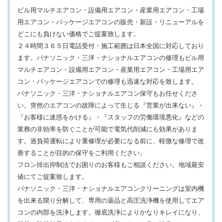
ビル用マルチエアコン・設備用エアコン・産業用エアコン・工場
用エアコン・パッケージエアコンの販売・新設・リニューアルを
どこにも負けない価格でご提案致します。
２４時間３６５日電話受付・施工範囲は日本全国に対応しており
ます。パナソニック・三洋・ナショナルエアコンの修理もビル用
マルチエアコン・設備用エアコン・産業用エアコン・工場用エア
コン・パッケージエアコンでの修理も迅速な対応を致します。
パナソニック・三洋・ナショナルエアコン保守もお任せくださ
い。突然のエアコンの故障によって生じる『営業が出来ない』・
『お客様に迷惑をかける』・『スタッフの労働環境悪化』などの
業務の非効率を防ぐことが可能で電気代削減にも効果がありま
す。過負荷運転により重修理が必要になる前に、軽微な修理で改
善することが目的の保守をご利用ください。
フロン排出抑制法でお困りのお客様もご相談ください。地域最安
値にてご提案致します。
パナソニック・三洋・ナショナルエアコンクリーニングは室内機
を出来る限り分解して、専用の薬品と高圧洗浄機を使用してエア
コンの内部を洗浄します。徹底洗浄によりかなりキレイになり、