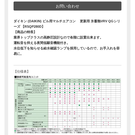
お問い合わせ
ダイキン (DAIKIN) ビル用マルチエアコン 更新用 氷蓄熱VRV QGシリ
ーズ 【RSQP280D】
【商品の特長】
業界トップクラスの高静圧設計なので各階に設置出来ます。
運転音を抑える夜間低騒音機能付き。
水位低下を知らせる給水確認ランプを採用しているので、お手入れを容
易に。
【仕様表】