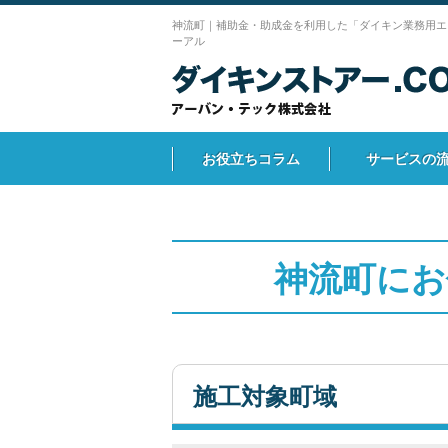
神流町｜補助金・助成金を利用した「ダイキン業務用エ
ーアル
お役立ちコラム
サービスの
神流町にお
施工対象町域