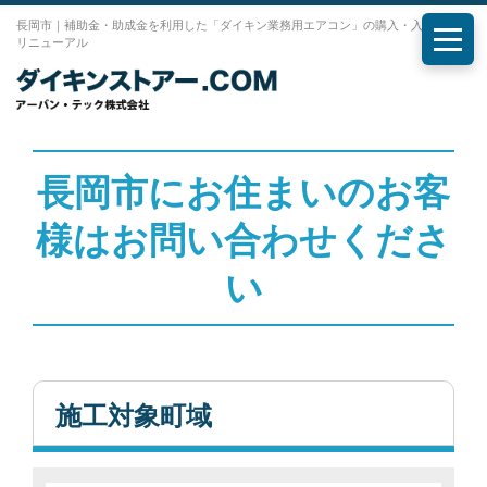
長岡市｜補助金・助成金を利用した「ダイキン業務用エアコン」の購入・入れ替え・
リニューアル
メニ
長岡市にお住まいのお客
様はお問い合わせくださ
い
施工対象町域