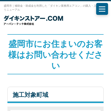
盛岡市｜補助金・助成金を利用した「ダイキン業務用エアコン」の購入・入れ替え・
リニューアル
メニ
盛岡市にお住まいのお客
様はお問い合わせくださ
い
施工対象町域