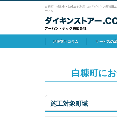
白糠町｜補助金・助成金を利用した「ダイキン業務用エ
ーアル
お役立ちコラム
サービスの
白糠町にお
施工対象町域