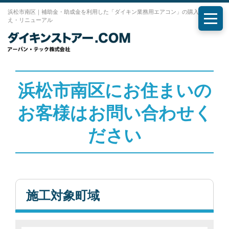
浜松市南区｜補助金・助成金を利用した「ダイキン業務用エアコン」の購入・入れ替
え・リニューアル
メニ
浜松市南区にお住まいの
お客様はお問い合わせく
ださい
施工対象町域