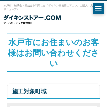
水戸市｜補助金・助成金を利用した「ダイキン業務用エアコン」の購入・入れ替え・
リニューアル
メニ
水戸市にお住まいのお客
様はお問い合わせくださ
い
施工対象町域