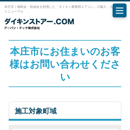
本庄市｜補助金・助成金を利用した「ダイキン業務用エアコン」の購入・入れ替え・
リニューアル
メニ
本庄市にお住まいのお客
様はお問い合わせくださ
い
施工対象町域