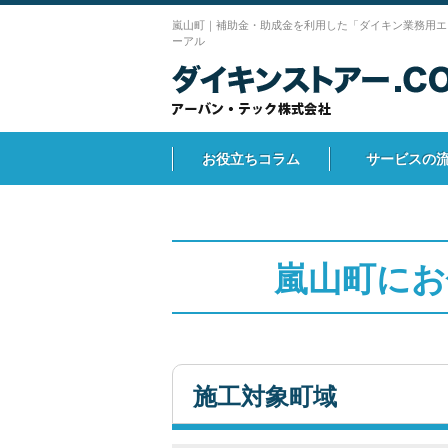
嵐山町｜補助金・助成金を利用した「ダイキン業務用エ
ーアル
お役立ちコラム
サービスの
嵐山町にお
施工対象町域