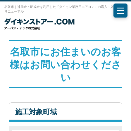
名取市｜補助金・助成金を利用した「ダイキン業務用エアコン」の購入・入れ替え・
リニューアル
メニ
名取市にお住まいのお客
様はお問い合わせくださ
い
施工対象町域