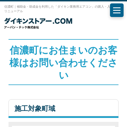
信濃町｜補助金・助成金を利用した「ダイキン業務用エアコン」の購入・入れ替え・
リニューアル
メニ
信濃町にお住まいのお客
様はお問い合わせくださ
い
施工対象町域