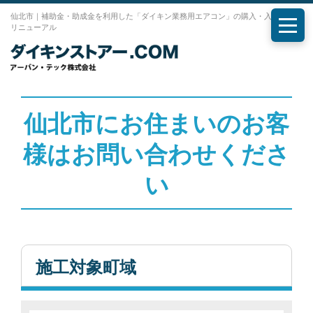
仙北市｜補助金・助成金を利用した「ダイキン業務用エアコン」の購入・入れ替え・
リニューアル
メニ
仙北市にお住まいのお客
様はお問い合わせくださ
い
施工対象町域