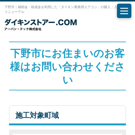
下野市｜補助金・助成金を利用した「ダイキン業務用エアコン」の購入・入れ替え・
リニューアル
メニ
下野市にお住まいのお客
様はお問い合わせくださ
い
施工対象町域