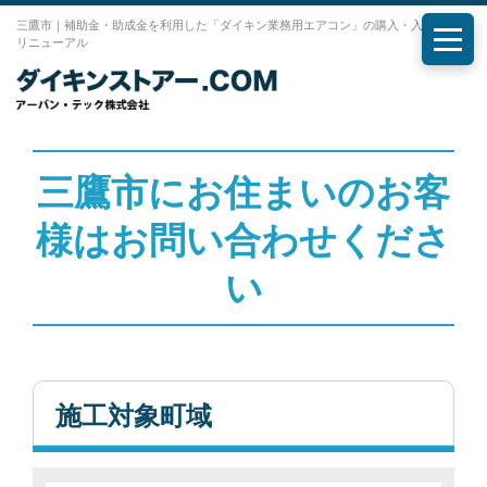
三鷹市｜補助金・助成金を利用した「ダイキン業務用エアコン」の購入・入れ替え・
リニューアル
メニ
三鷹市にお住まいのお客
様はお問い合わせくださ
い
施工対象町域